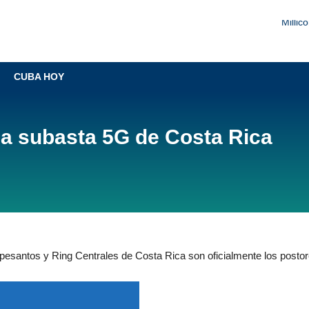
Millic
Liberty Ne
CUBA HOY
Sobrerregulación amenaz
Millic
la subasta 5G de Costa Rica
esantos y Ring Centrales de Costa Rica son oficialmente los posto