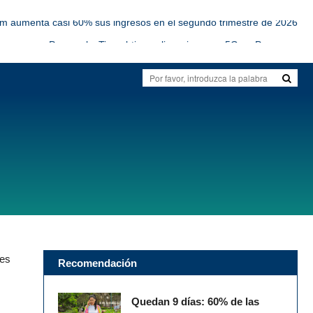
om aumenta casi 60% sus ingresos en el segundo trimestre de 2026
Personal y Tigo obtienen licencias para 5G en Paraguay
tworks y CanTV lanzan cable submarino entre Venezuela y Curazao
SBA se expandirá en Centroamérica con 600 nuevas torres
a la inversión en infraestructura digital, advierte industria chilena
om aumenta casi 60% sus ingresos en el segundo trimestre de 2026
res
Recomendación
Quedan 9 días: 60% de las