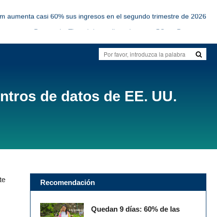
om aumenta casi 60% sus ingresos en el segundo trimestre de 2026
Personal y Tigo obtienen licencias para 5G en Paraguay
tworks y CanTV lanzan cable submarino entre Venezuela y Curazao
SBA se expandirá en Centroamérica con 600 nuevas torres
a la inversión en infraestructura digital, advierte industria chilena
om aumenta casi 60% sus ingresos en el segundo trimestre de 2026
ntros de datos de EE. UU.
te
Recomendación
Quedan 9 días: 60% de las