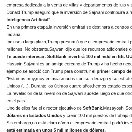
empresa dedicada a la venta de villas y departamentos de lujo y a
Donald Trump aseguró que la inversión de Sajwani contribuirá a
Inteligencia Artificial
”.
En una primera etapa,la inversión emiratí se destinará a centros
Indiana.
Incluso,a largo plazo,Trump presumió que el empresario emiratí po
millones. No obstante,Sajwani dijo que los recursos adicionales
Te puede interesar:
SoftBank invertirá 100 mil mdd en EE. U
Hussain Sajwani es un amigo cercano de Trump y ha hecho negoc
ejemplo,se asoció con Trump para construir
el primer campo de 
“Estamos muy,muy entusiasmados con su liderazgo y su estrategia
Unidos (…). Durante los últimos cuatro años,hemos estado espe
La revelación de la inversión de Sajwani sucede luego de que o
en el país.
Uno de ellos fue el director ejecutivo de
SoftBank
,Masayoshi Son
dólares en Estados Unidos
y crear 100 mil puestos de trabajo 
Sin embargo,no está claro cómo el empresario emiratí podrá inve
está estimada en unos 5 mil millones de dólares
.