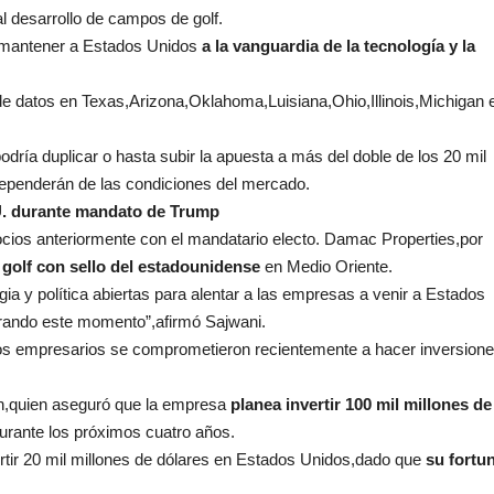
l desarrollo de campos de golf.
 “mantener a Estados Unidos
a la vanguardia de la tecnología y la
 de datos en Texas,Arizona,Oklahoma,Luisiana,Ohio,Illinois,Michigan 
dría duplicar o hasta subir la apuesta a más del doble de los 20 mil
 dependerán de las condiciones del mercado.
U. durante mandato de Trump
ios anteriormente con el mandatario electo. Damac Properties,por
golf con sello del estadounidense
en Medio Oriente.
 y política abiertas para alentar a las empresas a venir a Estados
rando este momento”,afirmó Sajwani.
tros empresarios se comprometieron recientemente a hacer inversion
,quien aseguró que la empresa
planea invertir 100 mil millones de
durante los próximos cuatro años.
rtir 20 mil millones de dólares en Estados Unidos,dado que
su fortu