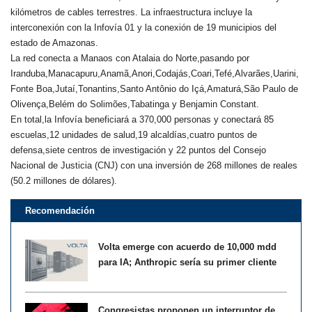
kilómetros de cables terrestres. La infraestructura incluye la
interconexión con la Infovía 01 y la conexión de 19 municipios del
estado de Amazonas.
La red conecta a Manaos con Atalaia do Norte,pasando por
Iranduba,Manacapuru,Anamã,Anori,Codajás,Coari,Tefé,Alvarães,Uarini,
Fonte Boa,Jutaí,Tonantins,Santo Antônio do Içá,Amaturá,São Paulo de
Olivença,Belém do Solimões,Tabatinga y Benjamin Constant.
En total,la Infovía beneficiará a 370,000 personas y conectará 85
escuelas,12 unidades de salud,19 alcaldías,cuatro puntos de
defensa,siete centros de investigación y 22 puntos del Consejo
Nacional de Justicia (CNJ) con una inversión de 268 millones de reales
(50.2 millones de dólares).
Recomendación
Volta emerge con acuerdo de 10,000 mdd
para IA; Anthropic sería su primer cliente
Congresistas proponen un interruptor de