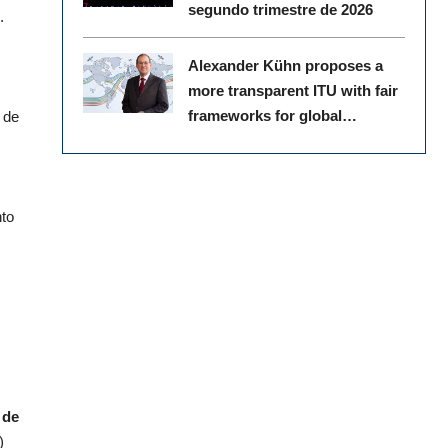
segundo trimestre de 2026
.
Alexander Kühn proposes a
more transparent ITU with fair
frameworks for global
 de
spectrum management
nto
 de
)