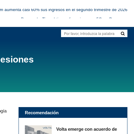
om aumenta casi 60% sus ingresos en el segundo trimestre de 2026
Personal y Tigo obtienen licencias para 5G en Paraguay
tworks y CanTV lanzan cable submarino entre Venezuela y Curazao
SBA se expandirá en Centroamérica con 600 nuevas torres
a la inversión en infraestructura digital, advierte industria chilena
om aumenta casi 60% sus ingresos en el segundo trimestre de 2026
cesiones
ogía
Recomendación
Volta emerge con acuerdo de