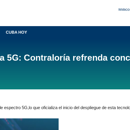
Millic
Liberty Ne
CUBA HOY
Sobrerregulación amenaz
Millic
 a 5G: Contraloría refrenda con
 espectro 5G,lo que oficializa el inicio del despliegue de esta tecnol