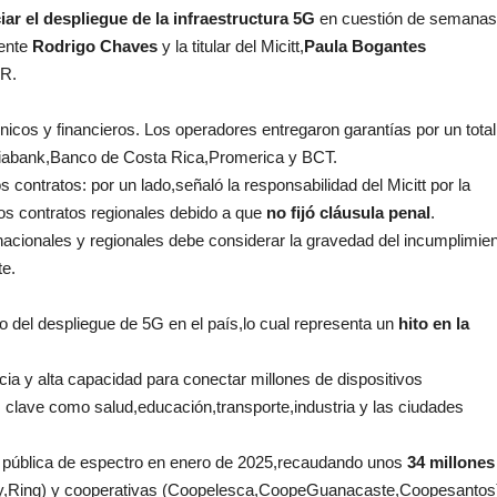
ciar el despliegue de la infraestructura 5G
en cuestión de semanas
dente
Rodrigo Chaves
y la titular del Micitt,
Paula Bogantes
GR.
nicos y financieros. Los operadores entregaron garantías por un total
iabank,Banco de Costa Rica,Promerica y BCT.
contratos: por un lado,señaló la responsabilidad del Micitt por la
los contratos regionales debido a que
no fijó cláusula penal
.
 nacionales y regionales debe considerar la gravedad del incumplimie
te.
io del despliegue de 5G en el país,lo cual representa un
hito en la
ncia y alta capacidad para conectar millones de dispositivos
clave como salud,educación,transporte,industria y las ciudades
 pública de espectro en enero de 2025,recaudando unos
34 millones
erty,Ring) y cooperativas (Coopelesca,CoopeGuanacaste,Coopesantos